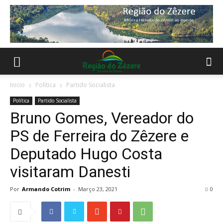
Inicio
Política
Partido Socialista
Política
Partido Socialista
Bruno Gomes, Vereador do
PS de Ferreira do Zêzere e
Deputado Hugo Costa
visitaram Danesti
Por
Armando Cotrim
-
Março 23, 2021
0