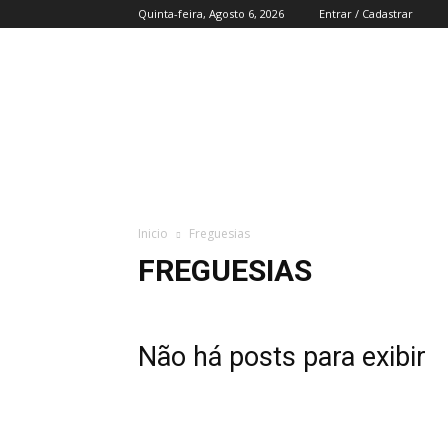
Quinta-feira, Agosto 6, 2026
Entrar / Cadastrar
Região
do
Zezere
Inicio
Freguesias
FREGUESIAS
Não há posts para exibir