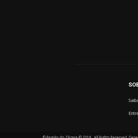
SO
Saib
Entr
© Região do Zêzere © 2018 . All Rights Reserved. Des