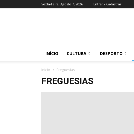
Sexta-feira, Agosto 7, 2026
Entrar / Cadastrar
Região
do
Zezere
INÍCIO
CULTURA
DESPORTO
Inicio
Freguesias
FREGUESIAS