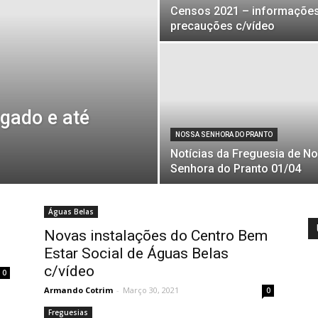
Censos 2021 – informações
precauções c/vídeo
gado e até
NOSSA SENHORA DO PRANTO
Notícias da Freguesia de N
Senhora do Pranto 01/04
Águas Belas
Novas instalações do Centro Bem
Estar Social de Águas Belas
c/vídeo
0
Armando Cotrim
-
Março 30, 2021
0
Freguesias