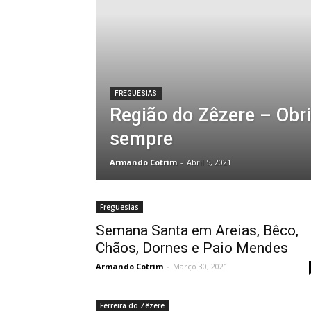
FREGUESIAS
Região do Zêzere – Obri
sempre
Armando Cotrim
-
Abril 5, 2021
Freguesias
Semana Santa em Areias, Bêco,
Chãos, Dornes e Paio Mendes
Armando Cotrim
-
Março 30, 2021
Ferreira do Zêzere