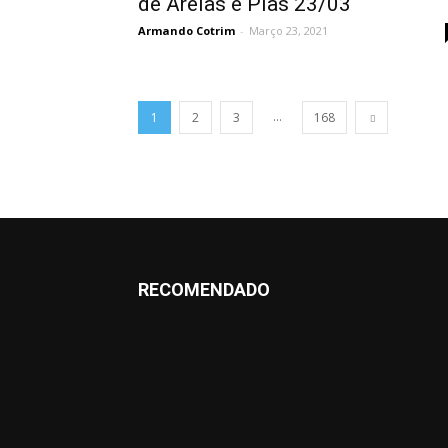
de Areias e Pias 23/03
Armando Cotrim
-
Março 23, 2021
...
1
2
3
168
RECOMENDADO