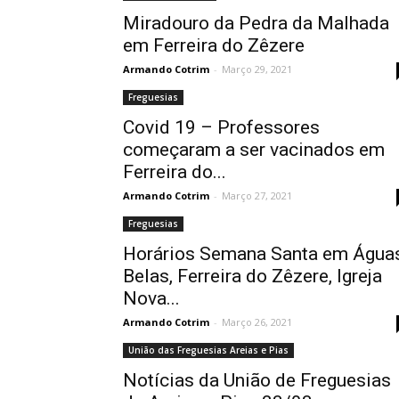
Miradouro da Pedra da Malhada
em Ferreira do Zêzere
Armando Cotrim
-
Março 29, 2021
Freguesias
Covid 19 – Professores
começaram a ser vacinados em
Ferreira do...
Armando Cotrim
-
Março 27, 2021
Freguesias
Horários Semana Santa em Água
Belas, Ferreira do Zêzere, Igreja
Nova...
Armando Cotrim
-
Março 26, 2021
União das Freguesias Areias e Pias
Notícias da União de Freguesias