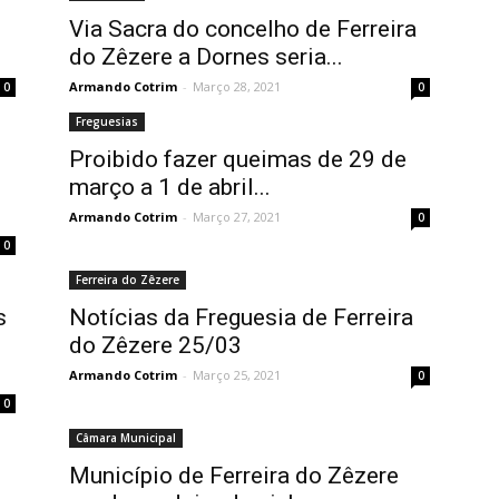
Via Sacra do concelho de Ferreira
do Zêzere a Dornes seria...
Armando Cotrim
-
Março 28, 2021
0
0
Freguesias
Proibido fazer queimas de 29 de
março a 1 de abril...
Armando Cotrim
-
Março 27, 2021
0
0
Ferreira do Zêzere
s
Notícias da Freguesia de Ferreira
do Zêzere 25/03
Armando Cotrim
-
Março 25, 2021
0
0
Câmara Municipal
Município de Ferreira do Zêzere