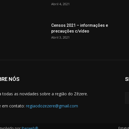
Abril 4, 2021
Censos 2021 – informações e
precauções c/vídeo
Abril 3, 2021
BRE NÓS
S
a todas as novidades sobre a região do Zêzere.
e em contato:
regiaodozezere@gmail.com
envolvido por
Iberweb®
Estatu