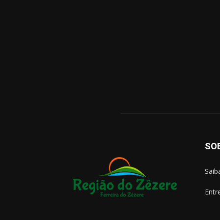
SO
Saib
Entr