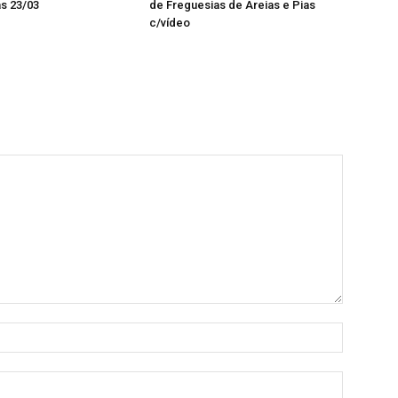
as 23/03
de Freguesias de Areias e Pias
c/vídeo