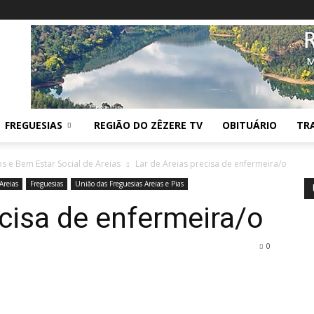
FREGUESIAS
REGIÃO DO ZÊZERE TV
OBITUÁRIO
TR
 e Bem Estar Social de Areias
Lar de Areias precisa de enfermeira/o
Areias
Freguesias
União das Freguesias Areias e Pias
ecisa de enfermeira/o
0