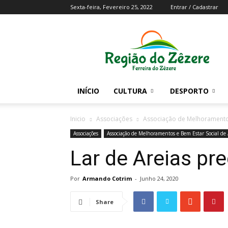
Sexta-feira, Fevereiro 25, 2022
Entrar / Cadastrar
Região
do
Zezere
INÍCIO
CULTURA
DESPORTO
Inicio
Associações
Associação de Melhoramentos
Associações
Associação de Melhoramentos e Bem Estar Social de 
Lar de Areias pr
Por
Armando Cotrim
-
Junho 24, 2020
Share