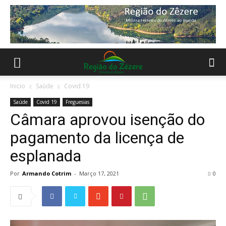
Inicio
Saúde
Covid 19
Saúde
Covid 19
Freguesias
Câmara aprovou isenção do
pagamento da licença de
esplanada
Por
Armando Cotrim
-
Março 17, 2021
0