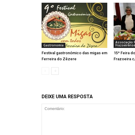
Associação R
Gastronomia
Frazoeirens
Festival gastronómico das migas em
15ª Feira d
Ferreira do Zêzere
Frazoeira c
DEIXE UMA RESPOSTA