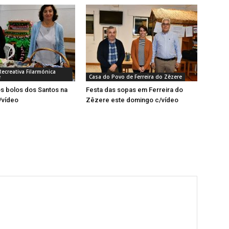
ecreativa Filarmónica
e
Casa do Povo de Ferreira do Zêzere
os bolos dos Santos na
Festa das sopas em Ferreira do
/vídeo
Zêzere este domingo c/vídeo