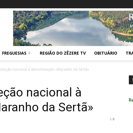
FREGUESIAS
REGIÃO DO ZÊZERE TV
OBITUÁRIO
TR
roteção nacional à denominação «Maranho da Sertã»
eção nacional à
aranho da Sertã»
0