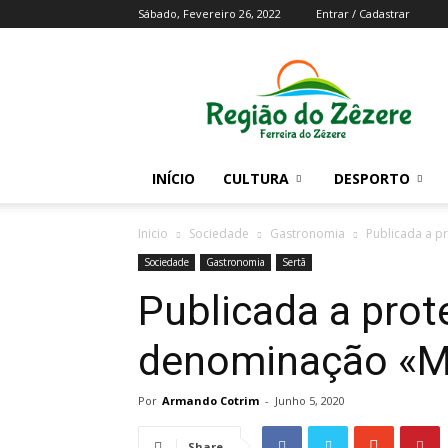
Sábado, Fevereiro 26, 2022
Entrar / Cadastrar
Região
do
Zezere
INÍCIO
CULTURA
DESPORTO
Inicio
Sociedade
Gastronomia
Publicada a p
Sociedade
Gastronomia
Sertã
Publicada a prot
denominação «M
Por
Armando Cotrim
-
Junho 5, 2020
Share