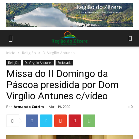
Inicio
Religião
D. Virgílio Antunes
Religião
D. Virgílio Antunes
Sociedade
Missa do II Domingo da
Páscoa presidida por Dom
Virgílio Antunes c/vídeo
Por
Armando Cotrim
-
Abril 19, 2020
0