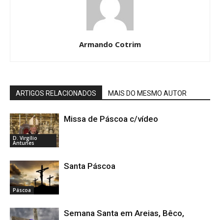
Armando Cotrim
ARTIGOS RELACIONADOS
MAIS DO MESMO AUTOR
Missa de Páscoa c/vídeo
D. Virgílio
Antunes
Santa Páscoa
Páscoa
Semana Santa em Areias, Bêco,