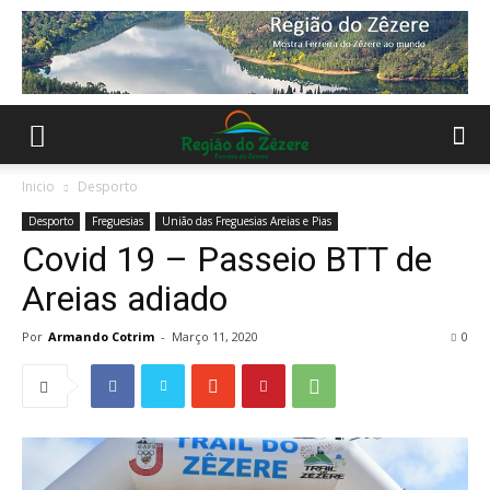
Inicio
Desporto
Desporto
Freguesias
União das Freguesias Areias e Pias
Covid 19 – Passeio BTT de
Areias adiado
Por
Armando Cotrim
-
Março 11, 2020
0