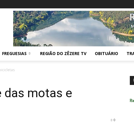
FREGUESIAS
REGIÃO DO ZÊZERE TV
OBITUÁRIO
TR
icicletas
e das motas e
0