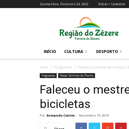
Quinta-feira, Fevereiro 24, 2022
Entrar / Cadastrar
Região
do
Zezere
INÍCIO
CULTURA
DESPORTO
Inicio
Freguesias
Faleceu o mestre das motas e b
Freguesias
Nossa Senhora do Pranto
Faleceu o mestr
bicicletas
Por
Armando Cotrim
-
Novembro 19, 2019
Share