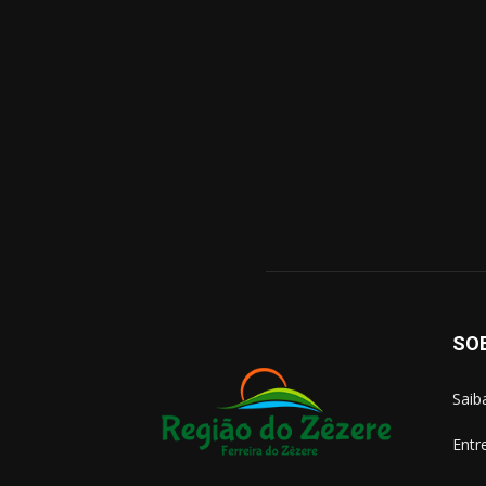
SO
Saib
Entr