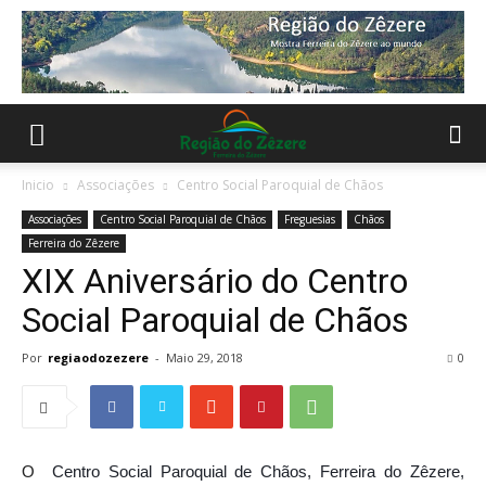
Inicio
Associações
Centro Social Paroquial de Chãos
Associações
Centro Social Paroquial de Chãos
Freguesias
Chãos
Ferreira do Zêzere
XIX Aniversário do Centro
Social Paroquial de Chãos
Por
regiaodozezere
-
Maio 29, 2018
0
O
Centro Social Paroquial de Chãos, Ferreira do Zêzere,