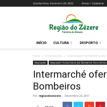
Quinta-feira, Fevereiro 24, 2022
Entrar / Cadastrar
Região
do
Zezere
INÍCIO
CULTURA
DESPORTO
Inicio
Associações
Associação Humanitária dos 
Associações
Associação Humanitária dos Bombeiros Voluntários d
Intermarché ofer
Bombeiros
Por
regiaodozezere
-
Dezembro 23, 2017
Share