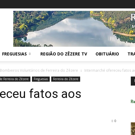
FREGUESIAS
REGIÃO DO ZÊZERE TV
OBITUÁRIO
TR
Bombeiros Voluntários de Ferreira do Zêzere
Intermarché ofereceu fatos 
e Ferreira do Zêzere
Freguesias
Ferreira do Zêzere
eceu fatos aos
0