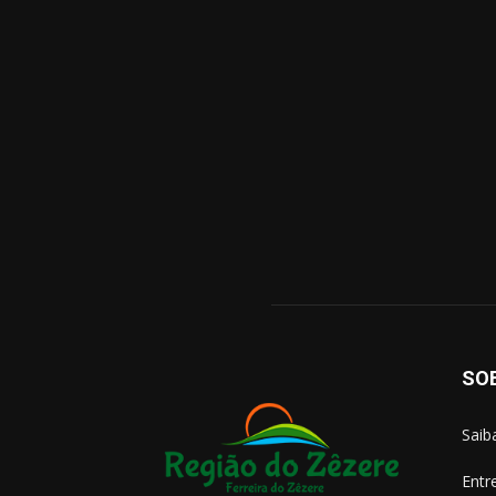
SO
Saib
Entr