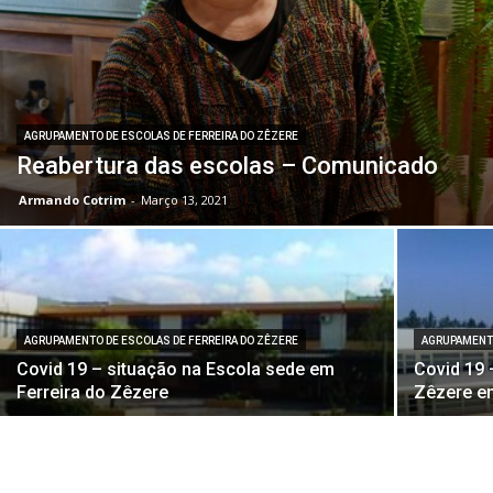
AGRUPAMENTO DE ESCOLAS DE FERREIRA DO ZÊZERE
Reabertura das escolas – Comunicado
Armando Cotrim
-
Março 13, 2021
AGRUPAMENTO DE ESCOLAS DE FERREIRA DO ZÊZERE
AGRUPAMENTO
Covid 19 – situação na Escola sede em
Covid 19 
Ferreira do Zêzere
Zêzere en