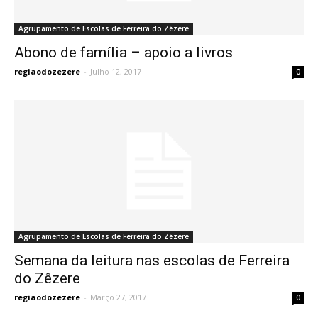
Agrupamento de Escolas de Ferreira do Zêzere
Abono de família – apoio a livros
regiaodozezere
-
Julho 12, 2017
0
Agrupamento de Escolas de Ferreira do Zêzere
Semana da leitura nas escolas de Ferreira
do Zêzere
regiaodozezere
-
Março 27, 2017
0