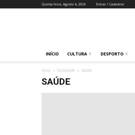
Quinta-feira, Agosto 6, 2026
Entrar / Cadastrar
Região
do
Zezere
INÍCIO
CULTURA
DESPORTO
Inicio
Sociedade
Saúde
SAÚDE