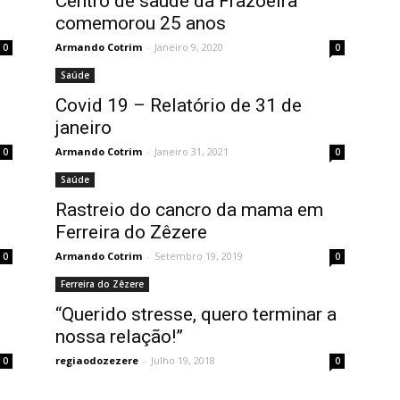
Centro de saúde da Frazoeira
comemorou 25 anos
Armando Cotrim
-
Janeiro 9, 2020
0
0
Saúde
Covid 19 – Relatório de 31 de
janeiro
Armando Cotrim
-
Janeiro 31, 2021
0
0
Saúde
Rastreio do cancro da mama em
Ferreira do Zêzere
Armando Cotrim
-
Setembro 19, 2019
0
0
Ferreira do Zêzere
“Querido stresse, quero terminar a
nossa relação!”
regiaodozezere
-
Julho 19, 2018
0
0