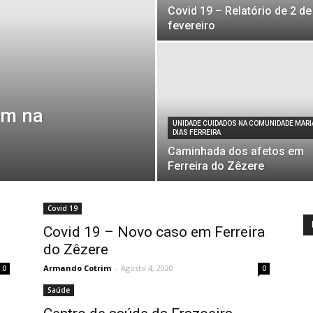
Covid 19 – Relatório de 2 de
fevereiro
em na
UNIDADE CUIDADOS NA COMUNIDADE MARI
DIAS FERREIRA
Caminhada dos afetos em
Ferreira do Zêzere
Covid 19
Covid 19 – Novo caso em Ferreira
do Zêzere
Armando Cotrim
-
Agosto 4, 2020
0
0
Saúde