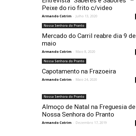
Entrevista “Saberes e Sabores” –
Peixe do rio frito c/video
Armando Cotrim
-
Julho 13, 2020
Nossa Senhora do Pranto
Mercado do Carril reabre dia 9 de
maio
Armando Cotrim
-
Maio 8, 2020
Nossa Senhora do Pranto
Capotamento na Frazoeira
Armando Cotrim
-
Maio 24, 2020
Nossa Senhora do Pranto
Almoço de Natal na Freguesia de
Nossa Senhora do Pranto
Armando Cotrim
-
Dezembro 17, 2019