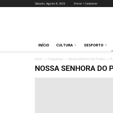
Sábado, Agosto 8, 2026
Entrar / Cadastrar
Região
do
Zezere
INÍCIO
CULTURA
DESPORTO
Inicio
Freguesias
Nossa Senhora do Pranto
P
NOSSA SENHORA DO 