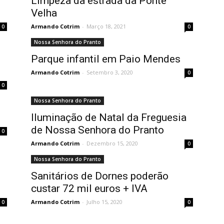
Limpeza da estrada da Ponte
Velha
Armando Cotrim
-
Março 18, 2021
0
0
Nossa Senhora do Pranto
Parque infantil em Paio Mendes
Armando Cotrim
-
Setembro 3, 2020
0
0
Nossa Senhora do Pranto
Iluminação de Natal da Freguesia
de Nossa Senhora do Pranto
0
Armando Cotrim
-
Dezembro 15, 2020
0
Nossa Senhora do Pranto
Sanitários de Dornes poderão
custar 72 mil euros + IVA
Armando Cotrim
-
Julho 15, 2020
0
0