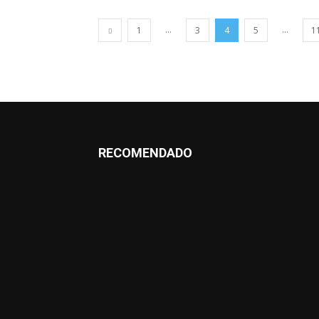
...
...
1
3
4
5
1
RECOMENDADO