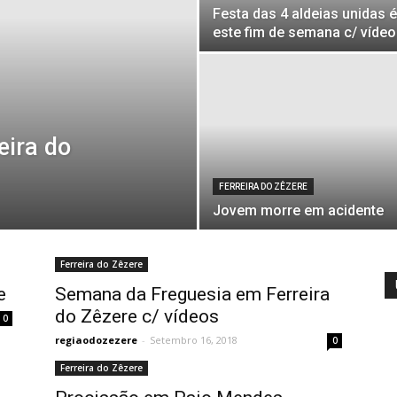
Festa das 4 aldeias unidas é
este fim de semana c/ vídeo
eira do
FERREIRA DO ZÊZERE
Jovem morre em acidente
Ferreira do Zêzere
e
Semana da Freguesia em Ferreira
do Zêzere c/ vídeos
0
regiaodozezere
-
Setembro 16, 2018
0
Ferreira do Zêzere