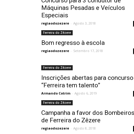
Concurso para 3 condutor de
Máquinas Pesadas e Veículos
Especiais
regiaodozezere
-
Agosto 3, 2018
Ferreira do Zêzere
Bom regresso à escola
regiaodozezere
-
Setembro 17, 2018
Ferreira do Zêzere
Inscrições abertas para concurso
“Ferreira tem talento”
Armando Cotrim
-
Agosto 6, 2019
Ferreira do Zêzere
Campanha a favor dos Bombeiro
de Ferreira do Zêzere
regiaodozezere
-
Agosto 8, 2018