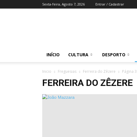
Sexta-feira, Agosto 7, 2026
Entrar / Cadastrar
Região
do
Zezere
INÍCIO
CULTURA
DESPORTO
Inicio
Freguesias
Ferreira do Zêzere
Página 3
FERREIRA DO ZÊZERE