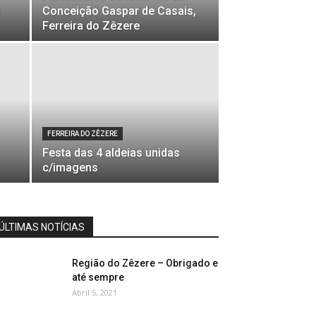
Conceição Gaspar de Casais,
Ferreira do Zêzere
FERREIRA DO ZÊZERE
Festa das 4 aldeias unidas
c/imagens
ÚLTIMAS NOTÍCIAS
Região do Zêzere – Obrigado e
até sempre
Abril 5, 2021