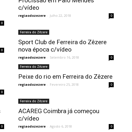
Procissão em Paio Mendes
c/vídeo
regiaodozezere
-
Julho 22, 2018
0
0
Ferreira do Zêzere
Sport Club de Ferreira do Zêzere
nova época c/vídeo
0
regiaodozezere
-
Setembro 16, 2018
0
Ferreira do Zêzere
Peixe do rio em Ferreira do Zêzere
regiaodozezere
-
Fevereiro 25, 2018
0
0
Ferreira do Zêzere
s
ACAREG Coimbra já começou
c/vídeo
regiaodozezere
-
Agosto 6, 2018
0
0